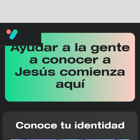
Ayudar a la gente
a conocer a
Jesús comienza
aquí
Conoce tu identidad