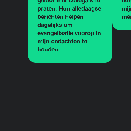
geloof met collega's te
ben
praten. Hun alledaagse
mij
berichten helpen
men
dagelijks om
evangelisatie voorop in
mijn gedachten te
houden.