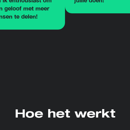
 ik enthousiast om
jullie doen!
n geloof met meer
sen te delen!
Hoe het werkt