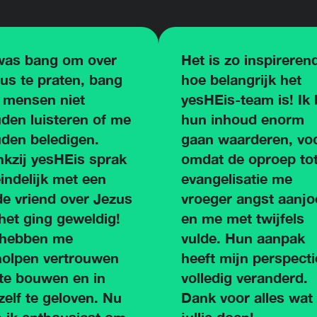
was bang om over
Het is zo inspireren
us te praten, bang
hoe belangrijk het
 mensen niet
yesHEis-team is! Ik
den luisteren of me
hun inhoud enorm
den beledigen.
gaan waarderen, voo
kzij yesHEis sprak
omdat de oproep to
eindelijk met een
evangelisatie me
e vriend over Jezus
vroeger angst aanjo
het ging geweldig!
en me met twijfels
 hebben me
vulde. Hun aanpak
olpen vertrouwen
heeft mijn perspecti
te bouwen en in
volledig veranderd.
elf te geloven. Nu
Dank voor alles wat