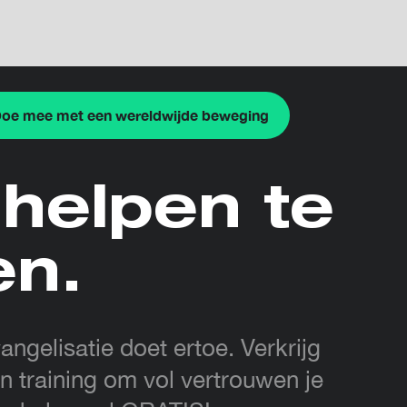
oe mee met een wereldwijde beweging
helpen te
en.
angelisatie doet ertoe. Verkrijg
n training om vol vertrouwen je