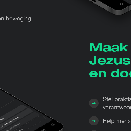
een beweging
Maak 
Jezus
en do
Stel prakti
verantwoor
Help mense