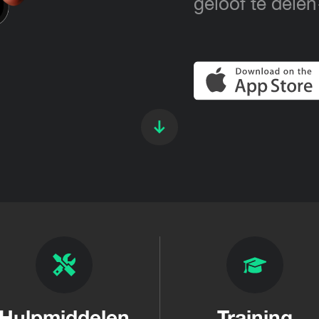
geloof te del
Hulpmiddelen
Training