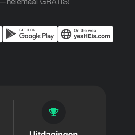
en—helemaal GRATIS!
Uitdagingen