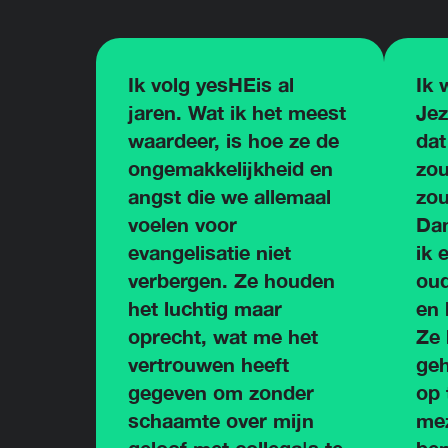
Ik volg yesHEis al
Ik 
jaren. Wat ik het meest
Jez
waardeer, is hoe ze de
dat
ongemakkelijkheid en
zou
angst die we allemaal
zou
voelen voor
Dan
evangelisatie niet
ik 
verbergen. Ze houden
oud
het luchtig maar
en 
oprecht, wat me het
Ze
vertrouwen heeft
geh
gegeven om zonder
op 
schaamte over mijn
mez