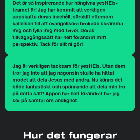
Det är så inspirerande hur hängivna yesHEis-
teamet är! Jag har kommit att verkligen
uppskatta deras innehåll, särskilt eftersom
kallelsen till att evangelisera brukade skrämma
mig och fylla mig med tvivel. Deras
tillvägagångssätt har helt förändrat mitt
perspektiv. Tack för allt ni gör!
Jag är verkligen tacksam för yesHEis. Utan dem
tror jag inte att jag någonsin skulle ha hittat
modet att dela Jesus med andra. Nu känns det
både fantastiskt och spännande att dela min tro
på detta sätt! Appen har helt förändrat hur jag
ser på samtal om andlighet.
Hur det fungerar