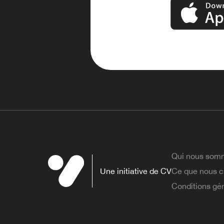
Qui nous som
Une initiative de CV
Ce que nous c
Conditions gé