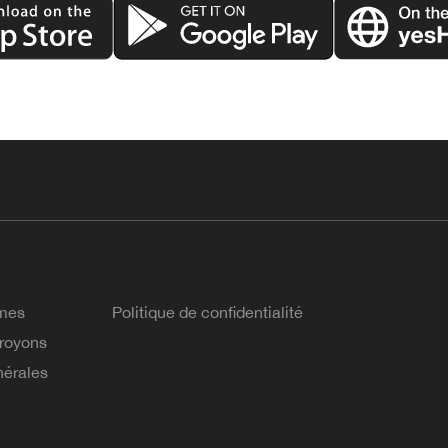
mes
Politique de confidentialité
royons
nérales